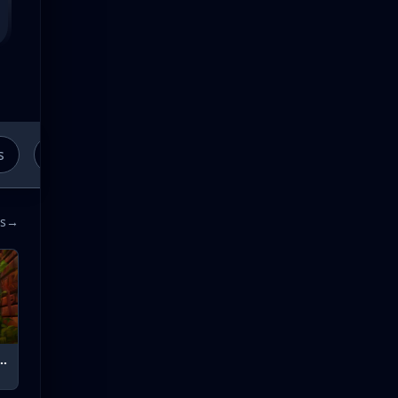
s
En Vivo
Casino en Vivo
os
→
h