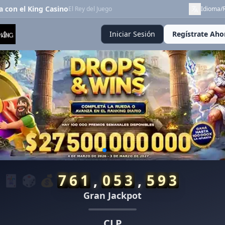
a con el King Casino
El Rey del Juego
Idioma/
Iniciar Sesión
Regístrate Aho
7
6
1
,
0
3
9
,
6
3
8
 🃏 🎲 💰 🏆
 Acero Bendito: Juega Ahora
Gran Jackpot
CLP