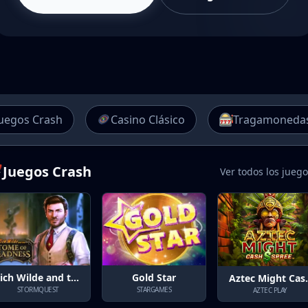
Juegos Crash
Casino Clásico
Tragamoneda

Juegos Crash
Ver todos los jueg
ich Wilde and the
Gold Star
Aztec Might Cas
Tome of Madness
STORMQUEST
STARGAMES
Spree™
AZTEC PLAY