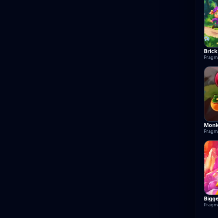
Bric
Pragma
Monk
Pragma
Bigg
Expr
Pragma