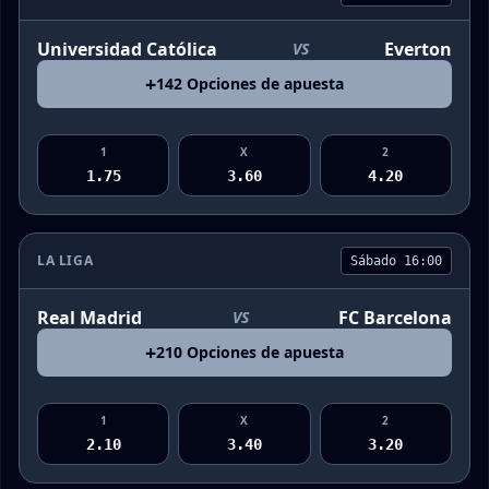
Universidad Católica
Everton
VS
+
142 Opciones de apuesta
1
X
2
1.75
3.60
4.20
LA LIGA
Sábado 16:00
Real Madrid
FC Barcelona
VS
+
210 Opciones de apuesta
1
X
2
2.10
3.40
3.20