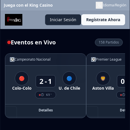
Juega con el King Casino
Idioma/Región
Iniciar Sesión
Regístrate Ahora
Eventos en Vivo
158 Partidos
⚽
Campeonato Nacional
⚽
Premier League
🔴
🔵
🦁
2 - 1
0 -
Colo-Colo
U. de Chile
Aston Villa
●
⏱ 65'
●
⏱ 2
Detalles
Detal