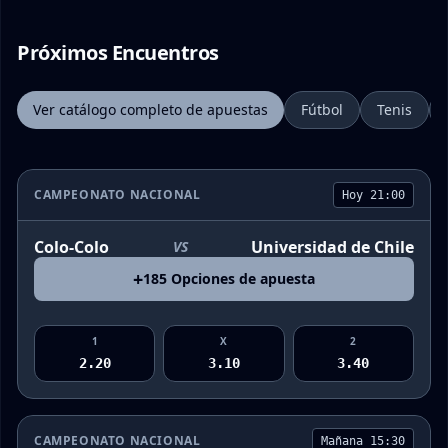
Próximos Encuentros
Ver catálogo completo de apuestas
Fútbol
Tenis
CAMPEONATO NACIONAL
Hoy 21:00
Colo-Colo
Universidad de Chile
VS
+
185 Opciones de apuesta
1
X
2
2.20
3.10
3.40
CAMPEONATO NACIONAL
Mañana 15:30